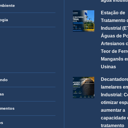
água industr
mbiente
Estação de
ogia
Tratamento 
Industrial (
Águas de P
Artesianos 
Teor de Ferr
Manganês 
Usinas
Decantador
ando
lamelares e
as
Industrial: 
otimizar esp
amentos
aumentar a
capacidade 
os
tratamento