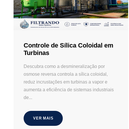
Controle de Sílica Coloidal em
Turbinas
Descubra como a desmineralização por
osmose reversa controla a sílica coloidal,
reduz incrustações em turbinas a vapor e
aumenta a eficiência de sistemas industriais
de...
VER MAIS