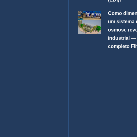
Como dimen
um sistema 
osmose rev
industrial —
completo Fi