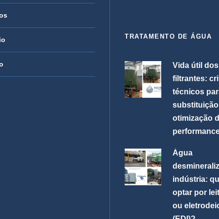
os
TRATAMENTO DE ÁGUA
io
o
Vida útil do
filtrantes: cr
técnicos pa
substituição
otimização 
performanc
Água
desminerali
indústria: 
optar por lei
ou eletrode
(EDI)?