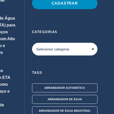
ial
de Água
ETA) para
oços
CATEGORIAS
com Alto
o e
em
es
TAGS
m ETA
Como
ABRANDADOR AUTOMÁTICO
aço e
ABRANDADOR DE ÁGUA
de
ABRANDADOR DE ÁGUA INDUSTRIAL