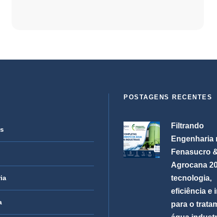
POSTAGENS RECENTES
Filtrando
as
Engenharia 
Fenasucro 
Agrocana 20
ia
tecnologia,
eficiência e
a
para o trata