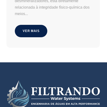
desmineralizadores, está diretamente
relacionada à integridade físico-química dos
meios...
VER MAIS